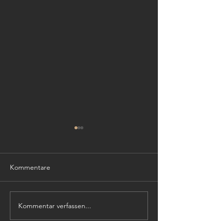
Kommentare
Danke!
Kommentar verfassen...
Molkerei Söbbeke
spendet für Schulprojekt