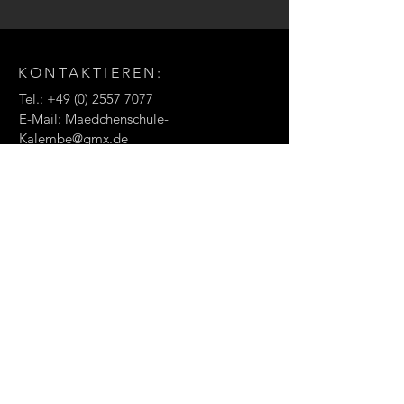
in Kalembe
KONTAKTIEREN:
Tel.:
+49 (0) 2557 7077
E-Mail:
Maedchenschule-
Kalembe@gmx.de
KONTAKT:
Namen eingeben
E-Mail eingeben
Nachricht eingeben