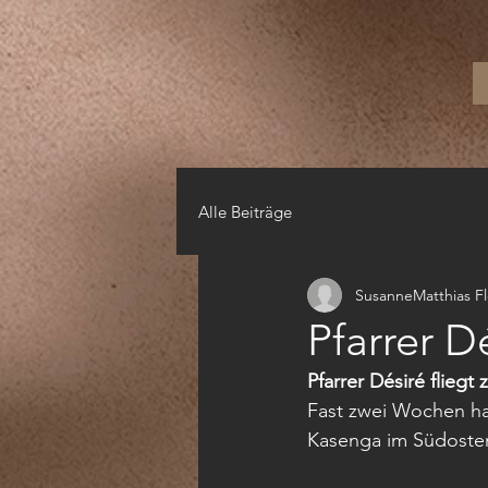
Alle Beiträge
SusanneMatthias F
Pfarrer D
Pfarrer Désiré flieg
Fast zwei Wochen hat
Kasenga im Südosten