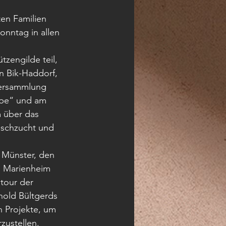
en Familien 
nntag in allen 
zengilde teil, 
n Bik-Haddorf, 
versammlung 
mbe“ und am 
 über das 
ischzucht und 
Münster, den 
s Marienheim 
tour der 
hold Bültgerds 
 Projekte, um 
zustellen.