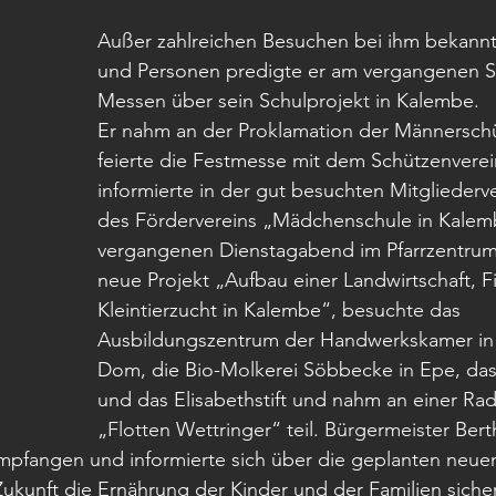
Außer zahlreichen Besuchen bei ihm bekannt
und Personen predigte er am vergangenen So
Messen über sein Schulprojekt in Kalembe. 
Er nahm an der Proklamation der Männerschüt
feierte die Festmesse mit dem Schützenverei
informierte in der gut besuchten Mitglieder
des Fördervereins „Mädchenschule in Kale
vergangenen Dienstagabend im Pfarrzentrum
neue Projekt „Aufbau einer Landwirtschaft, F
Kleintierzucht in Kalembe“, besuchte das 
Ausbildungszentrum der Handwerkskamer in 
Dom, die Bio-Molkerei Söbbecke in Epe, da
und das Elisabethstift und nahm an einer Rad
„Flotten Wettringer“ teil. Bürgermeister Bert
mpfangen und informierte sich über die geplanten neuen
 Zukunft die Ernährung der Kinder und der Familien sicher